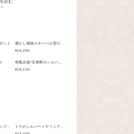
を読む
を付けることも出来ます。
よりご選択下さい。
（追加料金1,650円）
R・DBR・BLの3色から選択下
ダント
透かし模様のオーバル型ロケット・ペンダントトップ（チェーン追加可能）
¥24,200
さを変更したい場合は金額が変わ
ト
有職文様/宝相華のシルバーペンダント
ださい。
¥18,150
×厚み5mm（バチカン除く）
ルバー（千鳥の部分）
甲丸チェーン
トラのシルバーイヤリング/阿吽のトラ（片耳）
トラのシルバーイヤリング/阿吽のトラ（両耳）
¥15,400