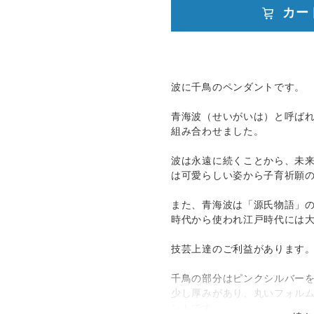
 お届け日時のご指定がある場合は
発送：
可能
カー
追跡／補償
送料
追加送料
ト便）
○
／
○
都道府県別
¥0〜
○
／
○
大陸別
¥0〜
波に千鳥のペンダントです。
青海波（せいがいは）と呼ば
組み合わせました。
波は永遠に続くことから、未
は可愛らしい姿から子育祈願
また、青海波は「源氏物語」
時代から使われ江戸時代には
技芸上達のご利益があります
千鳥の部分はピンクシルバー
少し厚みがあり、丸いフォル
ントです。