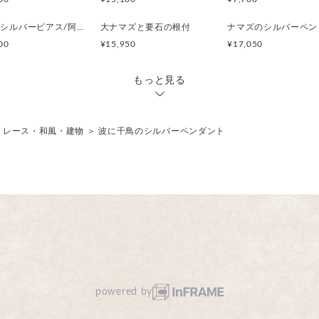
トラのシルバーピアス/阿吽のトラ（両耳）
大ナマズと要石の根付
ナマズのシルバーペン
00
¥15,950
¥17,050
もっと見る
＞
レース・和風・建物
＞
波に千鳥のシルバーペンダント
powered by