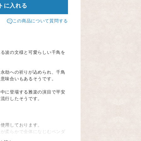
トに入れる
この商品について質問する
れる波の文様と可愛らしい千鳥を
来永劫への祈りが込められ、千鳥
の意味合いもあるそうです。
の中に登場する雅楽の演目で平安
大流行したそうです。
。
を使用しております。
ムが柔らかで全体になじむペンダ