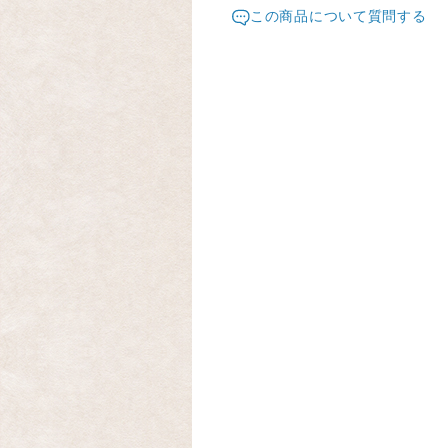
発送元地域：
が遅くなることがあります。
東京都
海外
この商品について質問する
お知らせください。
配送方法
宅急便コンパクト（クロネコヤマ
海外配送
¥15,000以上のご注文で送料無料