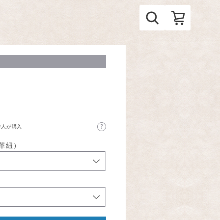
ト
2人が購入
・革紐）