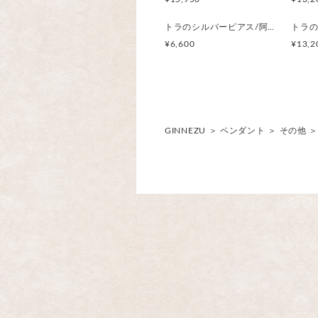
トラのシルバーピアス/阿吽のトラ（片耳）
¥6,600
¥13,2
GINNEZU
＞
ペンダント
＞
その他