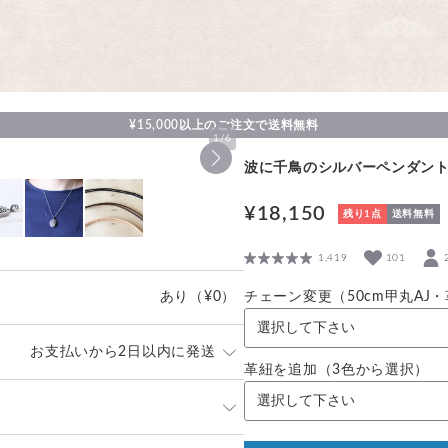
¥15,000以上のご注文で送料無料
1
/
6
波に千鳥のシルバーペンダン
¥18,150
残り1点
送料無料
1,419
101
あり
（¥0）
チェーン変更（50cm甲丸AJ
お支払いから2日以内に発送
革紐を追加（3色から選択）
場合は1週間から2週間ほどお時間
末にイベント出展がある場合は対応