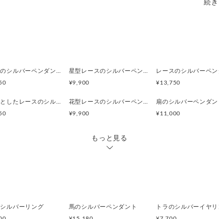
続き
甲丸チェーンにアジャスター
（+5cm 追加料金550円）
「チェーン変更」オプション
革紐を追加することも可能です。
「革紐を追加オプション」にてB
レースのシルバーペンダント/雪輪文
星型レースのシルバーペンダント
レースのシルバーペン
さい。
50
¥9,900
¥13,750
※チェーンが不要な場合や長
コロンとしたレースのシルバーペンダント
花型レースのシルバーペンダント
扇のシルバーペンダン
りますので購入前にご相談く
50
¥9,900
¥11,000
サイズ：縦25ｍｍ×横22mm
もっと見る
重さ：6.7ｇ
素材：silver925,ピンクシ
チェーン：シルバー製50cm
のシルバーリング
馬のシルバーペンダント
00
¥15,180
¥7,700