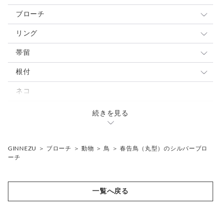
魚
カエル
昆虫
ネコ
動物
ブローチ
植物
兎
魚
カエル
昆虫
ネコ
動物
リング
その他
鳥
植物
兎
魚
カエル
昆虫
ネコ
動物
帯留
爬虫類・両生類
空想・伝説・縁起物
その他
鳥
植物
兎
魚
カエル
昆虫
ネコ
動物
根付
小動物・哺乳類
レース・和風・建物
爬虫類・両生類
その他
鳥
植物
兎
魚
カエル
昆虫
動物
ネコ
小動物・哺乳類
爬虫類・両生類
その他
鳥
植物
兎
魚
昆虫
カエル
続きを見る
小動物・哺乳類
爬虫類・両生類
その他
爬虫類・両生類
植物
魚
兎
小動物・哺乳類
小動物・哺乳類
その他
植物
鳥
GINNEZU
＞
ブローチ
＞
動物
＞
鳥
＞
春告鳥（丸型）のシルバーブロ
ーチ
その他
魚
爬虫類・両生類
一覧へ戻る
小動物・哺乳類