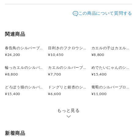
お時間頂く場合がございます。 週末にイベント出展があ
発送元地域：
る場合は対応が遅くなることがあります。 お届け日時の
東京都
海外発送：
可能
この商品について質問する
ご指定がある場合はお知らせください。
追跡／補
追加送
配送方法
送料
償
料
宅急便コンパクト（クロネコヤマト
都道府県
○
／
○
¥0〜
関連商品
便）
別
海外配送
○
／
○
大陸別
¥0〜
春告鳥のシルバーブローチ
目利きのフクロウシルバーブローチ（ピンバッジ）
カエルの子はカエルのシルバーブローチ（ピンバッジ）
¥24,200
¥10,450
¥8,800
¥15,000以上のご注文で送料無料
輪っカエルのシルバーブローチ（ピンバッジ）
カエルのシルバーブローチ（ピンバッジ）
めでたいにゃんのシルバーブローチ（ピンバッジ）
¥8,800
¥7,700
¥15,400
どろぼう猫のシルバーブローチ（ピンバッジ）
ドングリと銀杏のシルバーブローチ（ピンバッジ）
葡萄のシルバーブローチ（ピンバッジ）
¥15,400
¥6,600
¥11,000
もっと見る
新着商品