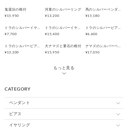
鬼退治の根付
河童のシルバーリング
馬のシルバーペンダント
¥15,950
¥13,200
¥15,180
トラのシルバーイヤリング/阿吽のトラ（片耳）
トラのシルバーイヤリング/阿吽のトラ（両耳）
トラのシルバーピアス/阿吽のトラ（片耳）
¥7,700
¥15,400
¥6,600
トラのシルバーピアス/阿吽のトラ（両耳）
大ナマズと要石の根付
ナマズのシルバーペンダント
¥13,200
¥15,950
¥17,050
もっと見る
CATEGORY
ペンダント
動物
ピアス
昆虫
ネコ
動物
イヤリング