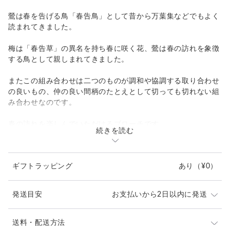
鶯は春を告げる鳥「春告鳥」として昔から万葉集などでもよく
読まれてきました。
梅は「春告草」の異名を持ち春に咲く花、鶯は春の訪れを象徴
する鳥として親しまれてきました。
またこの組み合わせは二つのものが調和や協調する取り合わせ
の良いもの、仲の良い間柄のたとえとして切っても切れない組
み合わせなのです。
春の訪れを楽しんでいただけるブローチです。
続きを読む
桐箱に入れてお届けいたします。
サイズ：直径30mm
ギフトラッピング
あり
（¥0）
素材：silver925
金具：ブローチ用鉄砲式金具
付属品：桐箱
発送目安
お支払いから2日以内に発送
在庫がない場合や特別注文の場合は1週間から2週間ほど
送料・配送方法