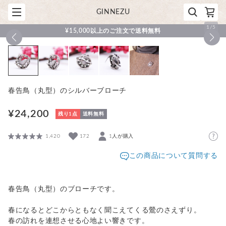
GINNEZU
1
/
5
¥15,000以上のご注文で送料無料
春告鳥（丸型）のシルバーブローチ
¥24,200
残り1点
送料無料
1,420
172
1人が購入
この商品について質問する
春告鳥（丸型）のブローチです。
春になるとどこからともなく聞こえてくる鶯のさえずり。
春の訪れを連想させる心地よい響きです。