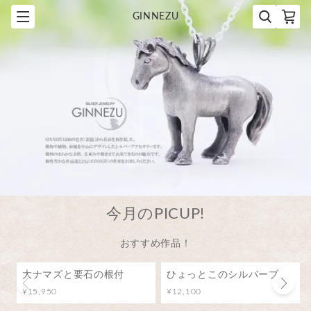
GINNEZU
今月のPICUP!
おすすめ作品！
大ナマズと要石の根付
ひょっとこのシルバーブローチ（ピンバッジ）
¥15,950
¥12,100