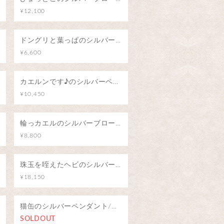
¥12,100
ドングリと葉っぱのシルバーブローチ（ピンバッジ）
¥6,600
カエルンです♪のシルバーペンダント
¥10,450
輪っカエルのシルバーブローチ（ピンバッジ）
¥8,800
珠玉を咥えたヘビのシルバーペンダント(アメジスト/水晶)
¥18,150
猫缶のシルバーペンダント/猫の夢
SOLDOUT