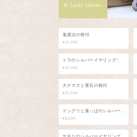
鬼退治の根付
¥15,950
トラのシルバーイヤリング/阿吽のトラ（両耳）
¥15,400
大ナマズと要石の根付
¥15,950
ドングリと葉っぱのシルバーペンダント
¥8,250
ヤモリのシルバーイヤリング/阿吽