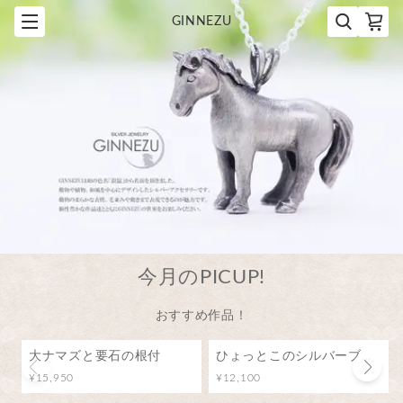
GINNEZU
今月のPICUP!
おすすめ作品！
大ナマズと要石の根付
ひょっとこのシルバーブローチ（ピンバッジ）
¥15,950
¥12,100