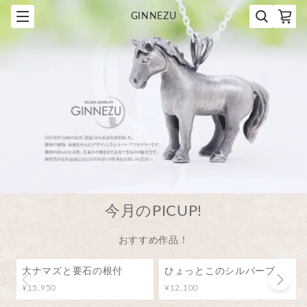
GINNEZU
今月のPICUP!
おすすめ作品！
大ナマズと要石の根付
ひょっとこのシルバーブローチ（ピンバッジ）
¥15,950
¥12,100