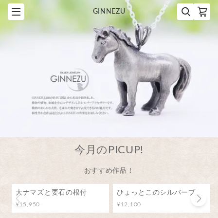
GINNEZU
今月のPICUP!
おすすめ作品！
大ナマズと要石の根付
ひょっとこのシルバーブローチ（ピンバッジ）
¥15,950
¥12,100